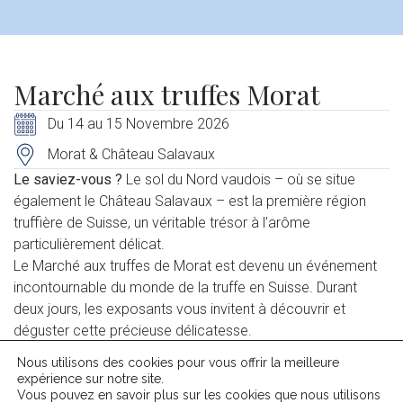
Marché aux truffes Morat
Du 14 au 15 Novembre 2026
Morat & Château Salavaux
Le saviez-vous ?
Le sol du Nord vaudois – où se situe
également le Château Salavaux – est la première région
truffière de Suisse, un véritable trésor à l’arôme
particulièrement délicat.
Le Marché aux truffes de Morat est devenu un événement
incontournable du monde de la truffe en Suisse. Durant
deux jours, les exposants vous invitent à découvrir et
déguster cette précieuse délicatesse.
Nous utilisons des cookies pour vous offrir la meilleure
Découvrez notre offre spéciale sous l’onglet
« Offres »
. Elle
expérience sur notre site.
vous permettra de partir à la découverte de ce
Vous pouvez en savoir plus sur les cookies que nous utilisons