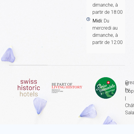
dimanche, à
partir de 18:00
Midi:
Du
mercredi au
dimanche, à
partir de 12:00
Cre
©
by
Cop
|
Châ
Sal