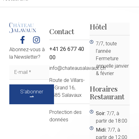
Hôtel
Contact
7/7, toute
+41 26 677 40
Abonnez-vous à
l'année
la Newsletter?
00
Fermeture
annuelle janvier
info@chateausalavaux.ch
& février
Route de Villars-
Horaires
le-Grand 16,
S'abonner
Restaurant
1585 Salavaux
⇀
Protection des
Soir:
7/7, à
données
partir de 18:00
Midi:
7/7, à
partir de 12:00