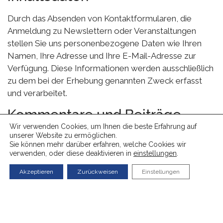
Durch das Absenden von Kontaktformularen, die
Anmeldung zu Newslettern oder Veranstaltungen
stellen Sie uns personenbezogene Daten wie Ihren
Namen, Ihre Adresse und Ihre E-Mail-Adresse zur
Verfügung. Diese Informationen werden ausschließlich
zu dem bei der Erhebung genannten Zweck erfasst
und verarbeitet.
Kommentare und Beiträge
Wir verwenden Cookies, um Ihnen die beste Erfahrung auf
unserer Website zu ermöglichen.
Wenn Sie einen Kommentar oder Beitrag auf unserer
Sie können mehr darüber erfahren, welche Cookies wir
Website veröffentlichen, wird Ihre IP-Adresse
verwenden, oder diese deaktivieren in
einstellungen
.
gespeichert. Diese Maßnahme dient der Sicherheit und
Akzeptieren
Zurückweisen
Einstellungen
dem Schutz vor potenziellem Missbrauch. Im Falle
eines Rechtsverstoßes könnte diese Information zur
Identifizierung des Verfassers des Verstoßes
verwendet werden.