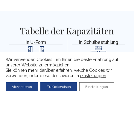
Tabelle der Kapazitäten
In U-Form
In Schulbestuhlung
Wir verwenden Cookies, um Ihnen die beste Erfahrung auf
unserer Website zu ermöglichen.
Anzahl Personen:
Anzahl Personen:
Sie können mehr darüber erfahren, welche Cookies wir
32
32
verwenden, oder diese deaktivieren in
einstellungen
.
Akzeptieren
Zurückweisen
Einstellungen
In Theaterbestuhlung
Als Bankett
Anzahl Personen:
Anzahl Personen:
95
80