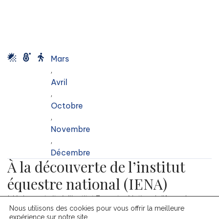
Mars
,
Avril
,
Octobre
,
Novembre
,
Décembre
À la découverte de l’institut
équestre national (IENA)
Idéalement situé, l’Institut Equestre National d’Avenches a
Nous utilisons des cookies pour vous offrir la meilleure
ouvert ses portes en 1999. Les 142 hectares accueillent
expérience sur notre site.