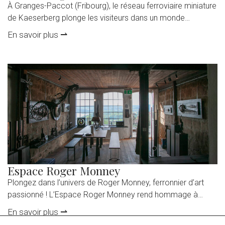
À Granges-Paccot (Fribourg), le réseau ferroviaire miniature
de Kaeserberg plonge les visiteurs dans un monde
miniature fascinant à l’échelle 1:87, où la passion du chemin
En savoir plus ⇀
de fer prend vie. Sur l’un des plus grands réseaux
ferroviaires miniatures de Suisse, technique, paysage et
histoire se fondent en une expérience impressionnante. Des
trains reproduits avec un grand […]
Espace Roger Monney
Plongez dans l’univers de Roger Monney, ferronnier d’art
passionné ! L’Espace Roger Monney rend hommage à
l’œuvre et à la mémoire de celui qu’on surnommait le «
En savoir plus ⇀
Vulcain du Vully ». Ce lieu unique, inauguré en 2022 dans