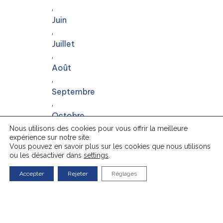
,
Juin
,
Juillet
,
Août
,
Septembre
,
Octobre
,
Nous utilisons des cookies pour vous offrir la meilleure
expérience sur notre site.
Décembre
Vous pouvez en savoir plus sur les cookies que nous utilisons
Le Chasseral
ou les désactiver dans
settings
.
Accepter
Rejeter
Réglages
Le Chasseral est un paradis pour les 
passionnés de loisirs actifs. Les 
sportifs y trouveront leur bonheur. 
Pendant l’été, c’est le terrain parfait 