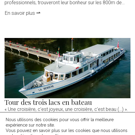
professionnels, trouveront leur bonheur sur les 800m de
câble. Les personnes effectuant pour la première fois cette
En savoir plus ⇀
activité recevront de courtes instructions avant leur départ.
Tout le matériel est bien sûr à disposition en location sur
place. De plus, des combinaisons en néoprènes sur
demande sont également disponibles. […]
Tour des trois lacs en bateau
« Une croisière, c’est joyeux, une croisière, c’est beau (…) ».
Et à plus forte raison quand on peut choisir entre un, deux,
Nous utilisons des cookies pour vous offrir la meilleure
voire les trois lacs. La compagnie de navigation sur les lacs
expérience sur notre site.
En savoir plus ⇀
de Neuchâtel et de Morat (LNM) assure la liaison entre les
Vous pouvez en savoir plus sur les cookies que nous utilisons