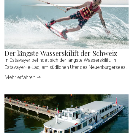
Lebensraum von rund 800 Pflanzen- und 10’000 Tierarten
und ist mit einer Fläche von fast 3000 Hektar […]
Der längste Wasserskilift der Schweiz
In Estavayer befindet sich der längste Wasserskilift. In
Estavayer-le-Lac, am südlichen Ufer des Neuenburgersees,
befindet sich der längste Wasserskilift der Schweiz. Auf 800
Mehr erfahren ⇀
Metern Länge kommen sowohl Anfänger als auch Profis im
Wasserski und Wakeboard voll auf ihre Kosten. Einsteiger
erhalten vor dem Start eine kurze Einführung, und die
komplette Ausrüstung kann bequem vor Ort […]