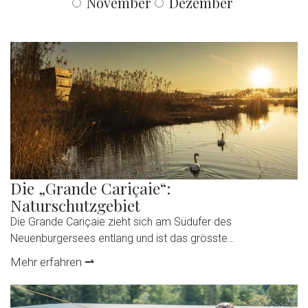
November
Dezember
Die „Grande Cariçaie“:
Naturschutzgebiet
Die Grande Cariçaie zieht sich am Südufer des
Neuenburgersees entlang und ist das grösste
Feuchtlandschaft-Schutzgebiet der Schweiz. Dieses aus
Mehr erfahren ⇀
Mooren, flachen Gewässern und Wäldern gebildete
Naturreservat wird als wahres Ökotourismus-Paradies von
Naturliebhabern geschätzt. Die Grande Cariçaie bildet den