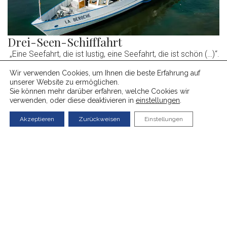
Drei-Seen-Schifffahrt
„Eine Seefahrt, die ist lustig, eine Seefahrt, die ist schön (…)“.
Und erst recht, wenn man auswählen kann, ob auf einem,
Wir verwenden Cookies, um Ihnen die beste Erfahrung auf
zwei oder sogar allen drei Seen in der Region. Die
unserer Website zu ermöglichen.
Mehr erfahren ⇀
Schifffahrtsgesellschaft auf den Seen von Neuenburg und
Sie können mehr darüber erfahren, welche Cookies wir
verwenden, oder diese deaktivieren in
einstellungen
.
Murten (LNM) betreibt den Schiffsverkehr zwischen den
wichtigsten Städten an den Seen von Neuenburg, Biel und
Akzeptieren
Zurückweisen
Einstellungen
Murten. […]
Espace Roger Monney